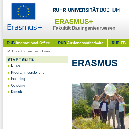
ERASMUS+
Fakultät Bauingenieurwesen
RUB
International Office
RUB
Auslandsaufenthalte
RUB
FBI
RUB
»
FBI
»
Erasmus
»
Home
STARTSEITE
ERASMUS
News
Programmvorstellung
Incoming
Outgoing
Kontakt